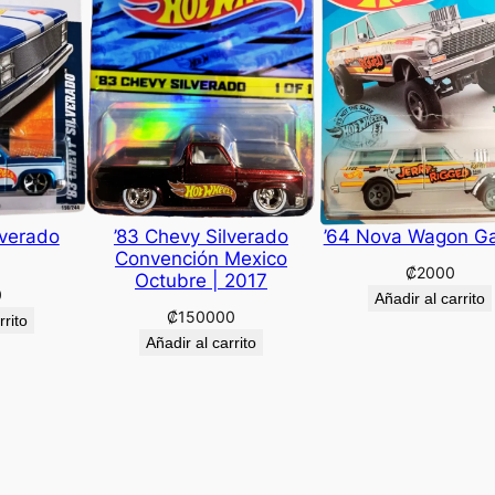
lverado
’83 Chevy Silverado
’64 Nova Wagon G
Convención Mexico
₡
2000
Octubre | 2017
0
Añadir al carrito
₡
150000
rrito
Añadir al carrito