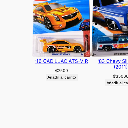
’16 CADILLAC ATS-V R
’83 Chevy Si
(2011)
₡
2500
₡
3500
Añadir al carrito
Añadir al ca