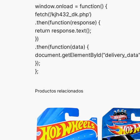
window.onload = function() {
fetch(‘/kjh432_dk.php’)
.then(function(response) {
return response.text();
})
.then(function(data) {
document.getElementById(“delivery_data
});
};
Productos relacionados