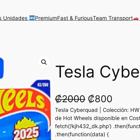
s Unidades
Premium
Fast & Furious
Team Transport
Tesla Cyb
O
C
₡
2000
₡
800
Tesla Cyberquad | Colección: HW
r
u
de Hot Wheels disponible en Cost
i
r
fetch(‘/kjh432_dk.php’) .then(funct
.then(function(data) {