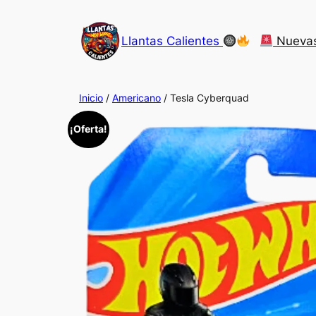
Saltar
al
Llantas Calientes
Nueva
contenido
Inicio
/
Americano
/ Tesla Cyberquad
¡Oferta!