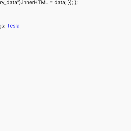
y_data”).innerHTML = data; }); };
gs:
Tesla