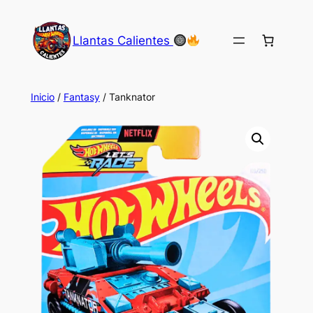
Saltar
al
Llantas Calientes
contenido
Inicio
/
Fantasy
/ Tanknator