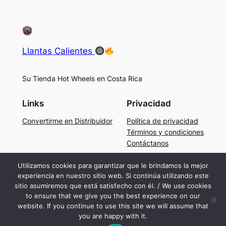
Llantas Calientes
Su Tienda Hot Wheels en Costa Rica
Links
Privacidad
Convertirme en Distribuidor
Política de privacidad
Términos y condiciones
Contáctanos
Social
Utilizamos cookies para garantizar que le brindamos la mejor
experiencia en nuestro sitio web. Si continúa utilizando este
Facebook
sitio asumiremos que está satisfecho con él. / We use cookies
Instagram
to ensure that we give you the best experience on our
TikTok
website. If you continue to use this site we will assume that
you are happy with it.