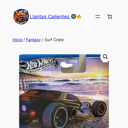
Saltar
al
Llantas Calientes
contenido
Inicio
/
Fantasy
/ Surf Crate