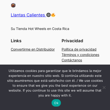
Llantas Calientes
Su Tienda Hot Wheels en Costa Rica
Links
Privacidad
Convertirme en Distribuidor
Política de privacidad
Términos y condiciones
Contáctanos
Social
Utilizamos cookies para garantizar que le brindamos la mejor
experiencia en nuestro sitio web. Si continúa utilizando este
Facebook
sitio asumiremos que está satisfecho con él. / We use cookies
Instagram
to ensure that we give you the best experience on our
TikTok
website. If you continue to use this site we will assume that
you are happy with it.
Ok