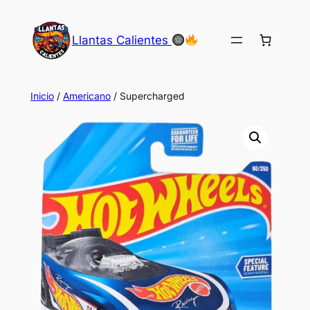
Saltar
al
Llantas Calientes
contenido
Inicio
/
Americano
/ Supercharged