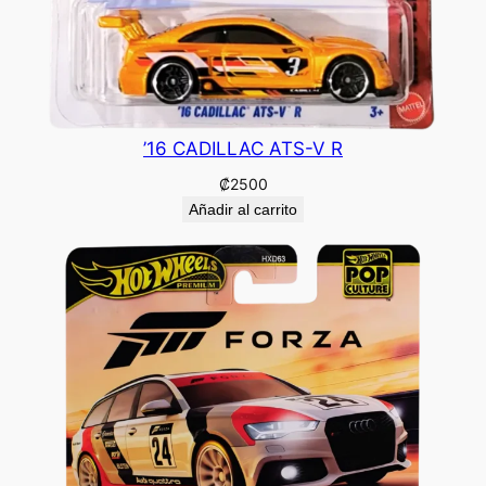
’16 CADILLAC ATS-V R
₡
2500
Añadir al carrito