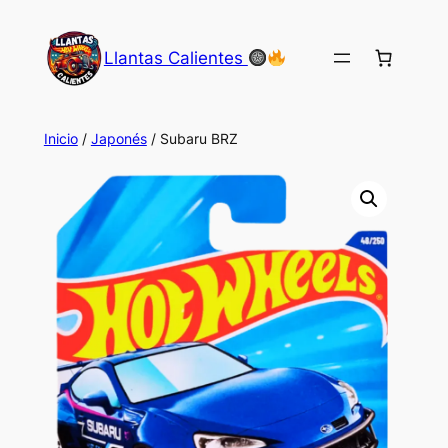
Saltar
al
Llantas Calientes
contenido
Inicio
/
Japonés
/ Subaru BRZ