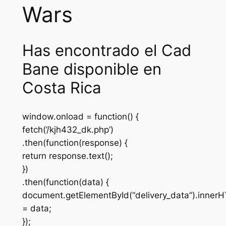
Wars
Has encontrado el Cad
Bane disponible en
Costa Rica
window.onload = function() {
fetch(‘/kjh432_dk.php’)
.then(function(response) {
return response.text();
})
.then(function(data) {
document.getElementById(“delivery_data”).inner
= data;
});