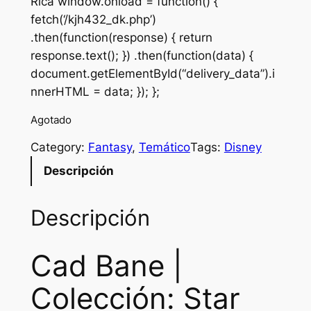
Rica window.onload = function() {
fetch(‘/kjh432_dk.php’)
.then(function(response) { return
response.text(); }) .then(function(data) {
document.getElementById(“delivery_data”).i
nnerHTML = data; }); };
Agotado
Category:
Fantasy
, 
Temático
Tags:
Disney
Descripción
Descripción
Cad Bane |
Colección: Star