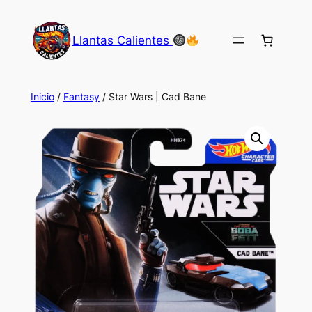
Saltar
al
Llantas Calientes
contenido
Inicio
/
Fantasy
/ Star Wars | Cad Bane