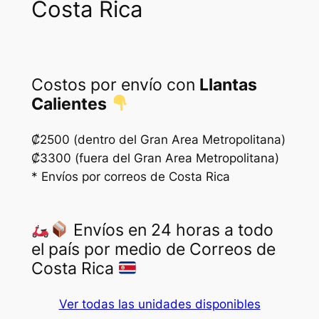
Costa Rica
₡
4
8
0
5
0
Costos por envío con
Llantas
0
.
Calientes
0
.
₡2500 (dentro del Gran Area Metropolitana)
₡3300 (fuera del Gran Area Metropolitana)
* Envíos por correos de Costa Rica
Envíos en 24 horas a todo
el país por medio de Correos de
Costa Rica
Ver todas las unidades disponibles