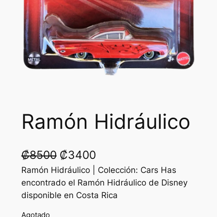
Ramón Hidráulico
O
C
₡
8500
₡
3400
r
u
Ramón Hidráulico | Colección: Cars Has
encontrado el Ramón Hidráulico de Disney
i
r
disponible en Costa Rica
g
r
Agotado