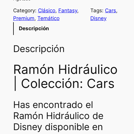
i
e
Category:
Clásico
, 
Fantasy
, 
Tags:
Cars
, 
n
n
Premium
, 
Temático
Disney
a
t
Descripción
l
p
p
r
Descripción
r
i
Ramón Hidráulico
i
c
c
e
| Colección: Cars
e
i
w
s
Has encontrado el
a
:
Ramón Hidráulico de
s
₡
Disney disponible en
:
3