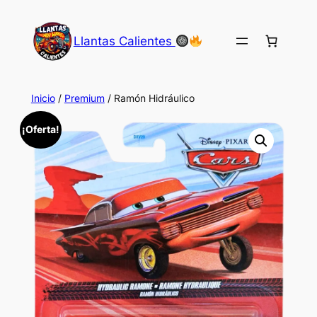
Saltar
al
Llantas Calientes
contenido
Inicio
/
Premium
/ Ramón Hidráulico
¡Oferta!