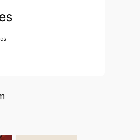
es
tos
om