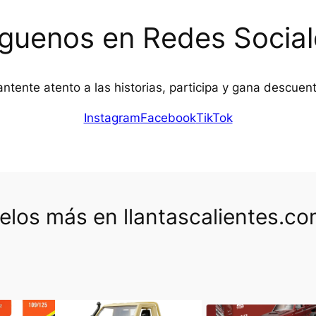
íguenos en Redes Social
ntente atento a las historias, participa y gana descuen
Instagram
Facebook
TikTok
los más en llantascalientes.c