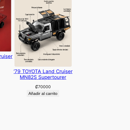
uiser
’79 TOYOTA Land Cruiser
MN82S Supertourer
₡
70000
Añadir al carrito