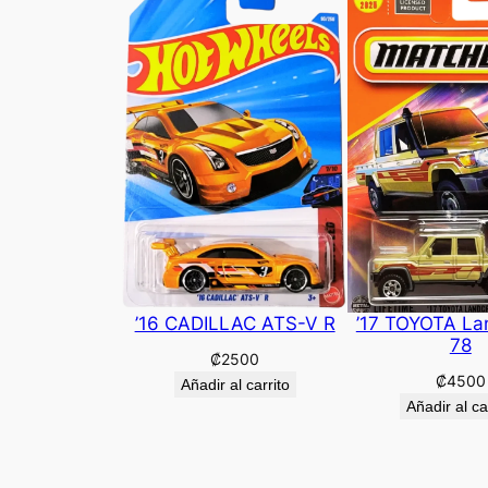
’16 CADILLAC ATS-V R
’17 TOYOTA La
78
₡
2500
₡
4500
Añadir al carrito
Añadir al ca