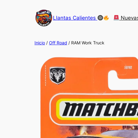
Saltar
al
Llantas Calientes
Nueva
contenido
Inicio
/
Off Road
/ RAM Work Truck