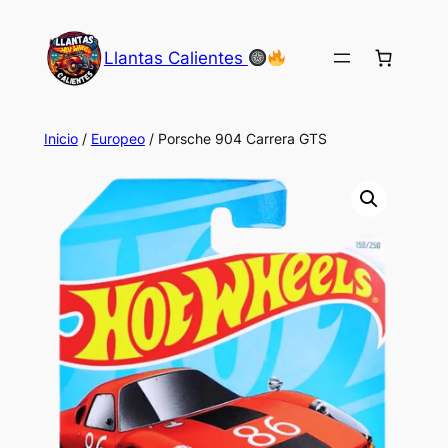
Saltar
al
Llantas Calientes
contenido
Inicio
/
Europeo
/ Porsche 904 Carrera GTS