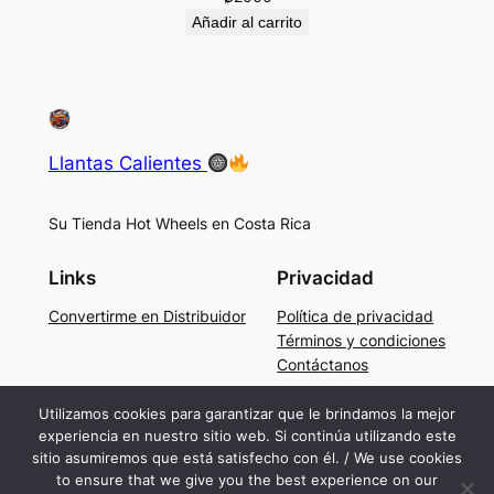
Añadir al carrito
Llantas Calientes
Su Tienda Hot Wheels en Costa Rica
Links
Privacidad
Convertirme en Distribuidor
Política de privacidad
Términos y condiciones
Contáctanos
Social
Utilizamos cookies para garantizar que le brindamos la mejor
experiencia en nuestro sitio web. Si continúa utilizando este
Facebook
sitio asumiremos que está satisfecho con él. / We use cookies
Instagram
to ensure that we give you the best experience on our
TikTok