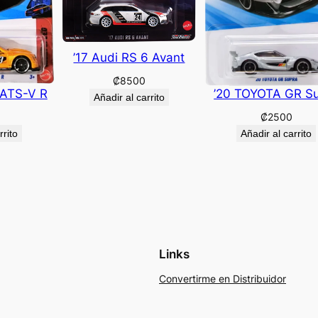
’17 Audi RS 6 Avant
₡
8500
 ATS-V R
’20 TOYOTA GR S
Añadir al carrito
₡
2500
rrito
Añadir al carrito
Links
Convertirme en Distribuidor