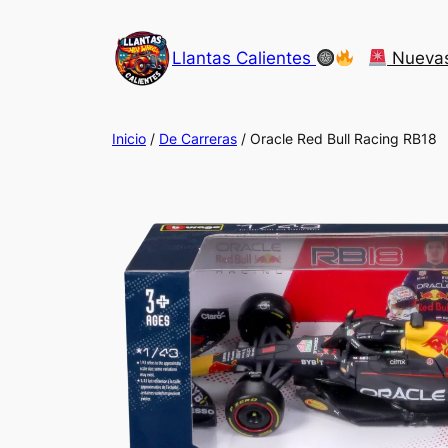
Saltar
al
Llantas Calientes
Nueva
contenido
Inicio
/
De Carreras
/ Oracle Red Bull Racing RB18