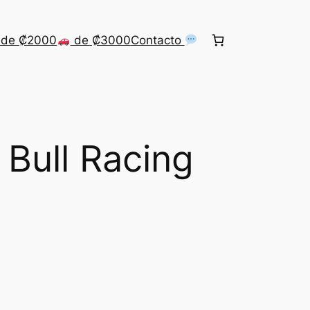
de ₡2000
de ₡3000
Contacto
 Bull Racing