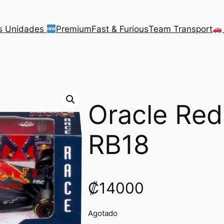
s Unidades
Premium
Fast & Furious
Team Transport
Oracle Red
RB18
₡
14000
Agotado