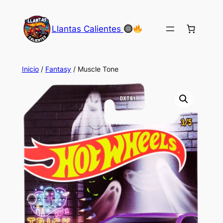
Saltar
al
Llantas Calientes
contenido
Inicio
/
Fantasy
/ Muscle Tone