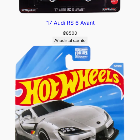
’17 Audi RS 6 Avant
₡
8500
Añadir al carrito