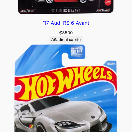
’17 Audi RS 6 Avant
₡
8500
Añadir al carrito