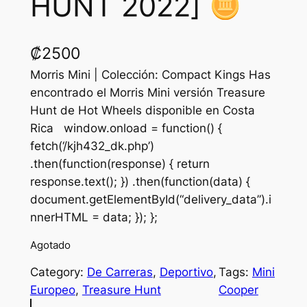
HUNT 2022]
₡
2500
Morris Mini | Colección: Compact Kings Has
encontrado el Morris Mini versión Treasure
Hunt de Hot Wheels disponible en Costa
Rica window.onload = function() {
fetch(‘/kjh432_dk.php’)
.then(function(response) { return
response.text(); }) .then(function(data) {
document.getElementById(“delivery_data”).i
nnerHTML = data; }); };
Agotado
Category:
De Carreras
, 
Deportivo
, 
Tags:
Mini
Europeo
, 
Treasure Hunt
Cooper