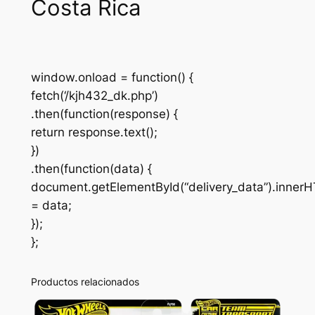
Costa Rica
window.onload = function() {
fetch(‘/kjh432_dk.php’)
.then(function(response) {
return response.text();
})
.then(function(data) {
document.getElementById(“delivery_data”).inner
= data;
});
};
Productos relacionados