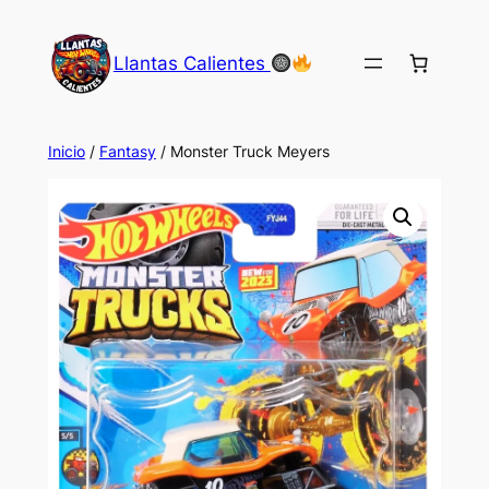
Saltar
al
Llantas Calientes
contenido
Inicio
/
Fantasy
/ Monster Truck Meyers