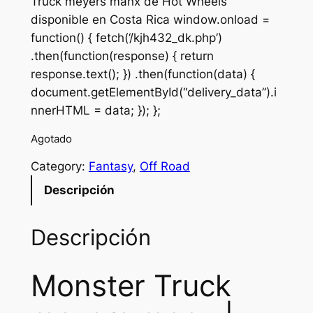
Truck meyers manx de Hot Wheels
disponible en Costa Rica window.onload =
function() { fetch(‘/kjh432_dk.php’)
.then(function(response) { return
response.text(); }) .then(function(data) {
document.getElementById(“delivery_data”).i
nnerHTML = data; }); };
Agotado
Category:
Fantasy
, 
Off Road
Descripción
Descripción
Monster Truck