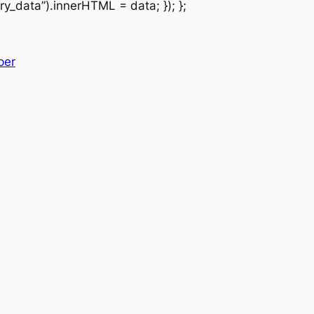
y_data”).innerHTML = data; }); };
per