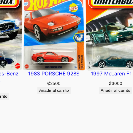
es-Benz
1983 PORSCHE 928S
1997 McLaren F1
L
₡
2500
₡
3000
Añadir al carrito
Añadir al carrito
rrito