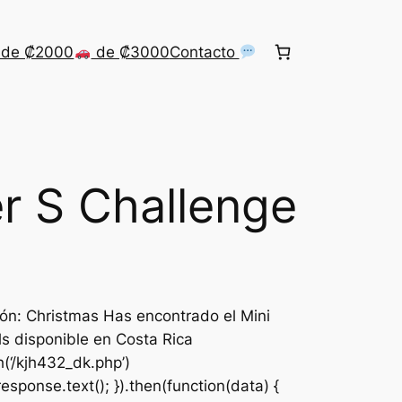
de ₡2000
de ₡3000
Contacto
r S Challenge
ión: Christmas Has encontrado el Mini
s disponible en Costa Rica
h(‘/kjh432_dk.php’)
response.text(); }).then(function(data) {