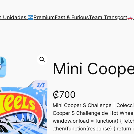
s Unidades
Premium
Fast & Furious
Team Transport
Mini Coope
₡
700
Mini Cooper S Challenge | Colecc
Cooper S Challenge de Hot Wheel
window.onload = function() { fetc
.then(function(response) { return 