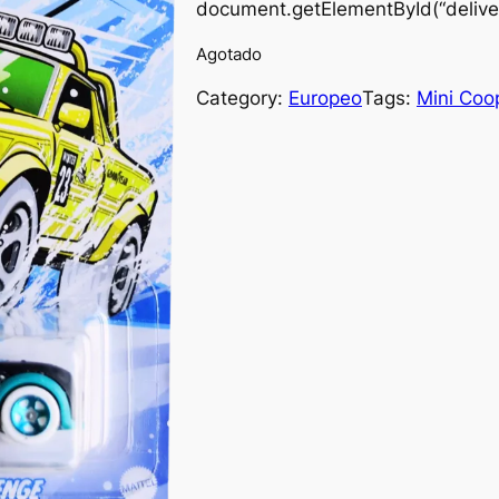
document.getElementById(“deliver
Agotado
Category:
Europeo
Tags:
Mini Coo