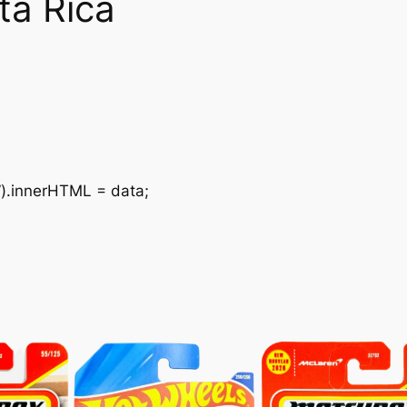
ta Rica
”).innerHTML = data;