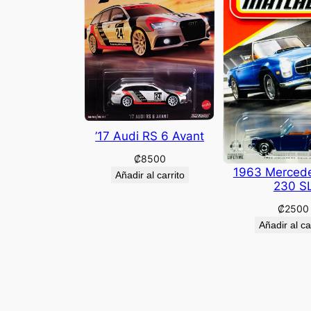
’17 Audi RS 6 Avant
₡
8500
1963 Merced
Añadir al carrito
230 S
₡
2500
Añadir al ca