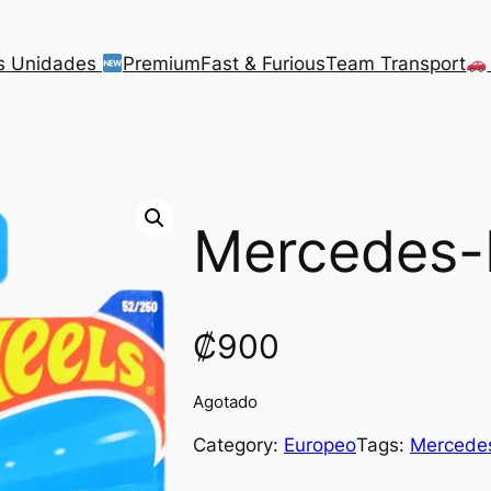
s Unidades
Premium
Fast & Furious
Team Transport
Mercedes-
₡
900
Agotado
Category:
Europeo
Tags:
Mercede