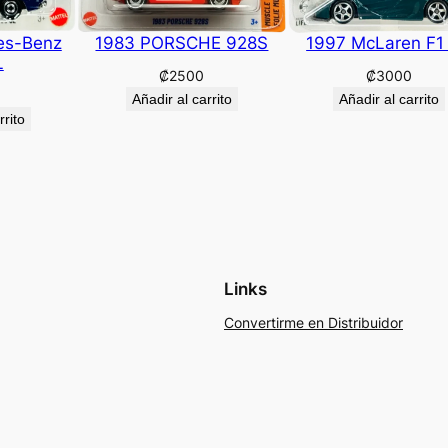
es-Benz
1983 PORSCHE 928S
1997 McLaren F1
L
₡
2500
₡
3000
Añadir al carrito
Añadir al carrito
rrito
Links
Convertirme en Distribuidor