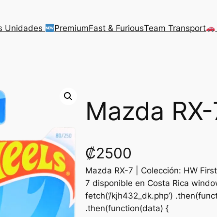
s Unidades
Premium
Fast & Furious
Team Transport
Mazda RX-
₡
2500
Mazda RX-7 | Colección: HW Firs
7 disponible en Costa Rica window
fetch(‘/kjh432_dk.php’) .then(funct
.then(function(data) {