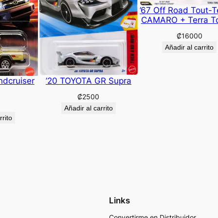
’67 Off Road Tout-T
CAMARO + Terra T
₡
16000
Añadir al carrito
ndcruiser
’20 TOYOTA GR Supra
₡
2500
Añadir al carrito
rrito
Links
Convertirme en Distribuidor