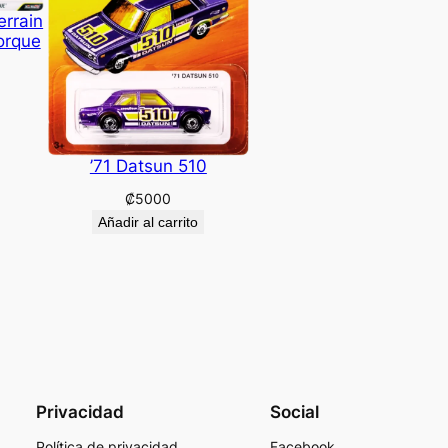
errain
orque
’71 Datsun 510
₡
5000
Añadir al carrito
Privacidad
Social
Política de privacidad
Facebook