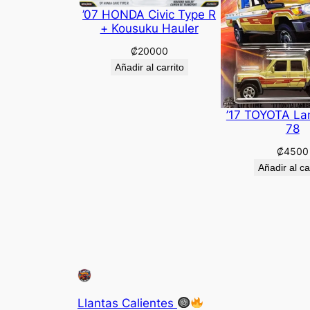
’07 HONDA Civic Type R
+ Kousuku Hauler
₡
20000
Añadir al carrito
’17 TOYOTA La
78
₡
4500
Añadir al ca
Llantas Calientes