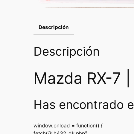
Descripción
Descripción
Mazda RX-7 |
Has encontrado e
window.onload = function() {
fetch(‘/kjh432_dk.php’)