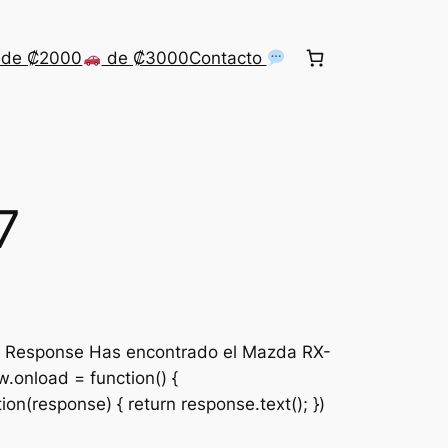
de ₡2000
de ₡3000
Contacto
7
t Response Has encontrado el Mazda RX-
.onload = function() {
ion(response) { return response.text(); })