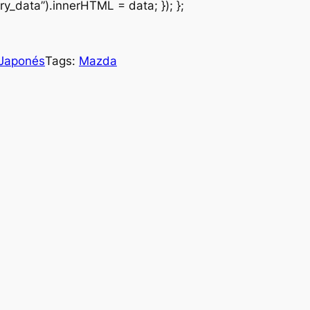
y_data”).innerHTML = data; }); };
Japonés
Tags:
Mazda