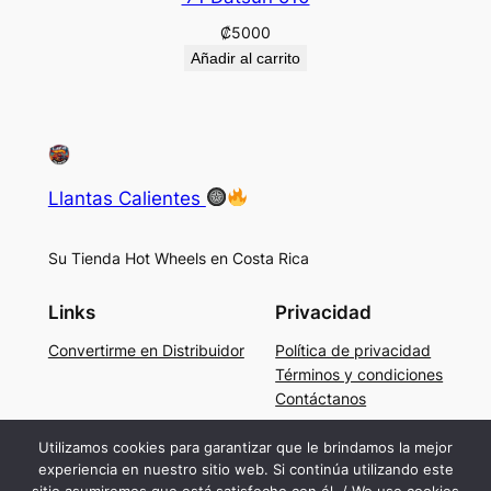
₡
5000
Añadir al carrito
Llantas Calientes
Su Tienda Hot Wheels en Costa Rica
Links
Privacidad
Convertirme en Distribuidor
Política de privacidad
Términos y condiciones
Contáctanos
Social
Utilizamos cookies para garantizar que le brindamos la mejor
experiencia en nuestro sitio web. Si continúa utilizando este
Facebook