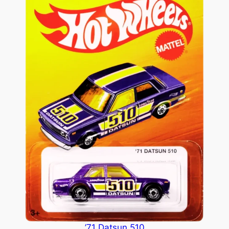
’71 Datsun 510