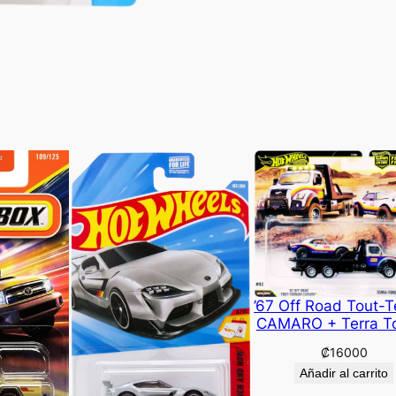
’67 Off Road Tout-T
CAMARO + Terra T
₡
16000
Añadir al carrito