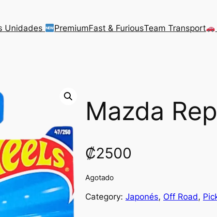
s Unidades
Premium
Fast & Furious
Team Transport
Mazda Re
₡
2500
Agotado
Category:
Japonés
, 
Off Road
, 
Pic