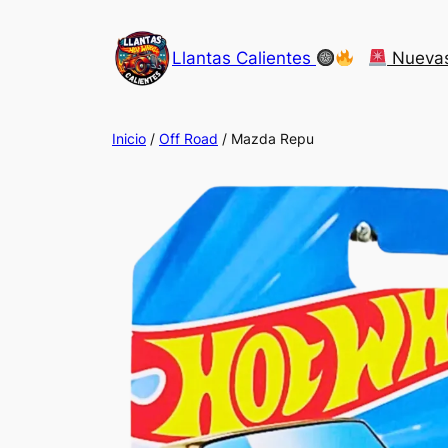
Saltar
al
Llantas Calientes
Nueva
contenido
Inicio
/
Off Road
/ Mazda Repu