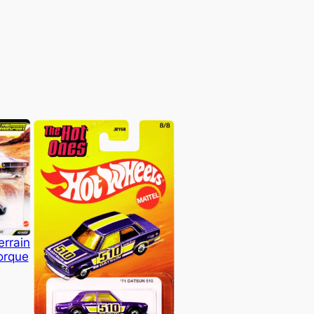
errain
orque