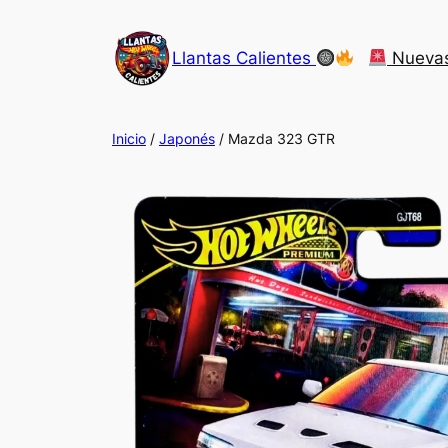
Saltar
al
Llantas Calientes
Nueva
contenido
Inicio
/
Japonés
/ Mazda 323 GTR