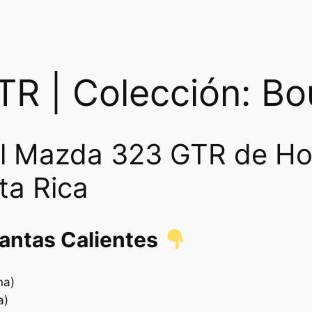
R | Colección: Bo
el Mazda 323 GTR de Ho
ta Rica
lantas Calientes
na)
a)