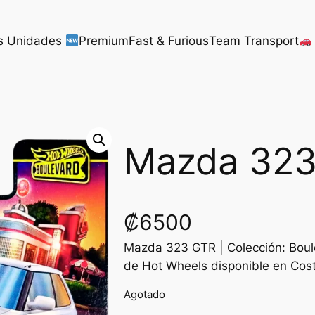
s Unidades
Premium
Fast & Furious
Team Transport
Mazda 32
₡
6500
Mazda 323 GTR | Colección: Bou
de Hot Wheels disponible en Cost
Agotado