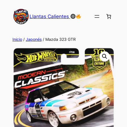
Saltar
al
Llantas Calientes
contenido
Inicio
/
Japonés
/ Mazda 323 GTR