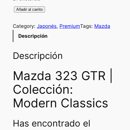
M
Añadir al carrito
a
z
Category:
Japonés
, 
Premium
Tags:
Mazda
d
Descripción
a
3
Descripción
2
3
G
Mazda 323 GTR |
T
Colección:
R
c
Modern Classics
a
n
t
Has encontrado el
i