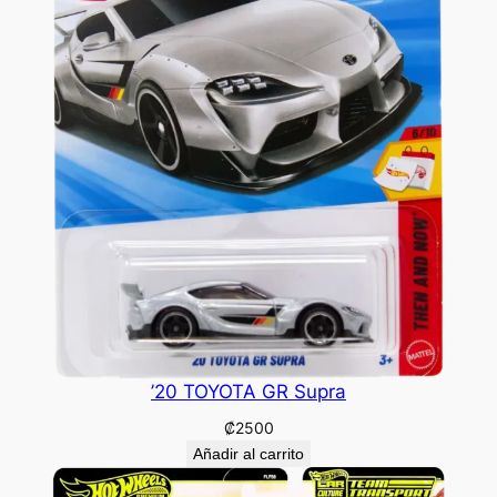
’20 TOYOTA GR Supra
₡
2500
Añadir al carrito