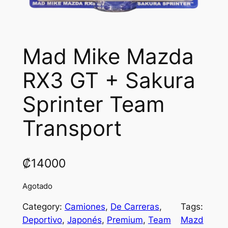
Mad Mike Mazda
RX3 GT + Sakura
Sprinter Team
Transport
₡
14000
Agotado
Category:
Camiones
, 
De Carreras
, 
Tags:
Deportivo
, 
Japonés
, 
Premium
, 
Team
Mazd