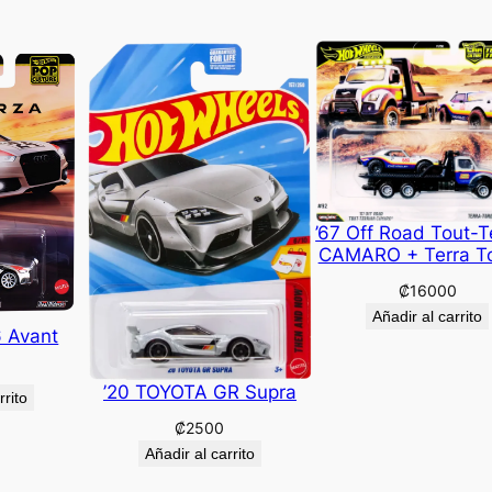
’67 Off Road Tout-T
CAMARO + Terra T
₡
16000
Añadir al carrito
6 Avant
’20 TOYOTA GR Supra
rrito
₡
2500
Añadir al carrito