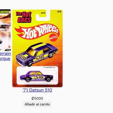
errain
orque
’71 Datsun 510
₡
5000
Añadir al carrito