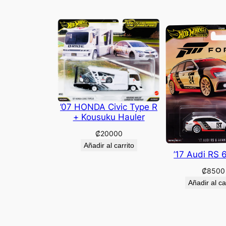
’07 HONDA Civic Type R
+ Kousuku Hauler
₡
20000
Añadir al carrito
’17 Audi RS 
₡
8500
Añadir al ca