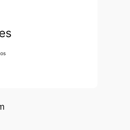
es
tos
om