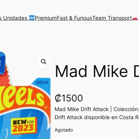
s Unidades
Premium
Fast & Furious
Team Transport
Mad Mike D
₡
1500
Mad Mike Drift Attack | Colecció
Drift Attack disponible en Costa R
Agotado