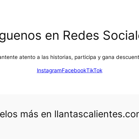
íguenos en Redes Social
ntente atento a las historias, participa y gana descuen
Instagram
Facebook
TikTok
los más en llantascalientes.c