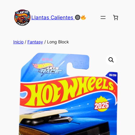
Saltar
al
Llantas Calientes
contenido
Inicio
/
Fantasy
/ Long Block