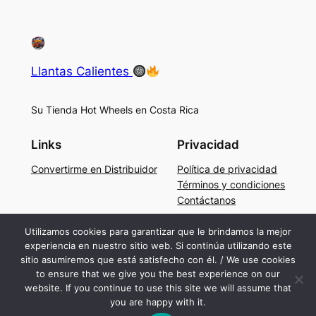
Llantas Calientes
Su Tienda Hot Wheels en Costa Rica
Links
Privacidad
Convertirme en Distribuidor
Política de privacidad
Términos y condiciones
Contáctanos
Social
Utilizamos cookies para garantizar que le brindamos la mejor
experiencia en nuestro sitio web. Si continúa utilizando este
Facebook
sitio asumiremos que está satisfecho con él. / We use cookies
Instagram
to ensure that we give you the best experience on our
TikTok
website. If you continue to use this site we will assume that
you are happy with it.