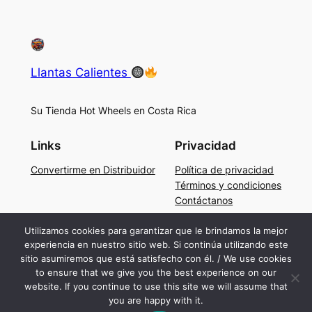
Llantas Calientes
Su Tienda Hot Wheels en Costa Rica
Links
Privacidad
Convertirme en Distribuidor
Política de privacidad
Términos y condiciones
Contáctanos
Social
Utilizamos cookies para garantizar que le brindamos la mejor
experiencia en nuestro sitio web. Si continúa utilizando este
Facebook
sitio asumiremos que está satisfecho con él. / We use cookies
Instagram
to ensure that we give you the best experience on our
TikTok
website. If you continue to use this site we will assume that
you are happy with it.