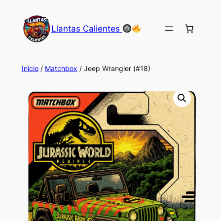
Saltar
al
Llantas Calientes
contenido
Inicio
/
Matchbox
/ Jeep Wrangler (#18)