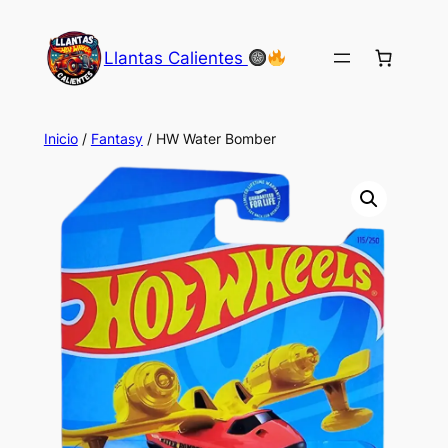
Saltar
al
Llantas Calientes
contenido
Inicio
/
Fantasy
/ HW Water Bomber