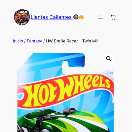
Saltar
al
Llantas Calientes
contenido
Inicio
/
Fantasy
/ HW Braille Racer – Twin Mill