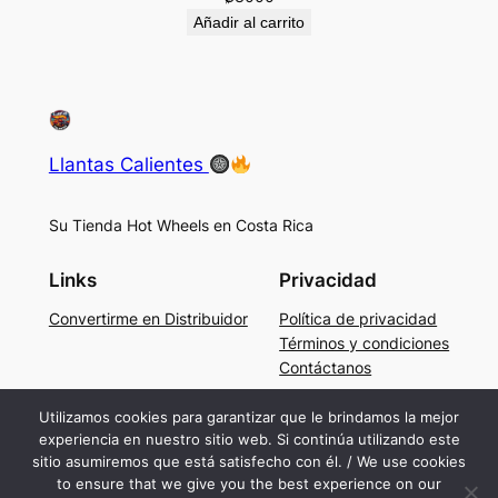
Añadir al carrito
Llantas Calientes
Su Tienda Hot Wheels en Costa Rica
Links
Privacidad
Convertirme en Distribuidor
Política de privacidad
Términos y condiciones
Contáctanos
Social
Utilizamos cookies para garantizar que le brindamos la mejor
experiencia en nuestro sitio web. Si continúa utilizando este
Facebook
sitio asumiremos que está satisfecho con él. / We use cookies
Instagram
to ensure that we give you the best experience on our
TikTok