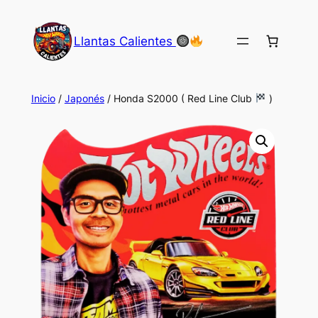
Saltar
al
Llantas Calientes
contenido
Inicio
/
Japonés
/ Honda S2000 ( Red Line Club
)