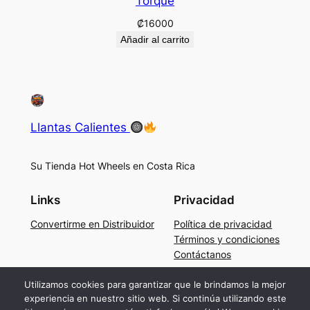
Torque
₡
16000
Añadir al carrito
Llantas Calientes
Su Tienda Hot Wheels en Costa Rica
Links
Privacidad
Convertirme en Distribuidor
Política de privacidad
Términos y condiciones
Contáctanos
Social
Utilizamos cookies para garantizar que le brindamos la mejor
experiencia en nuestro sitio web. Si continúa utilizando este
Facebook