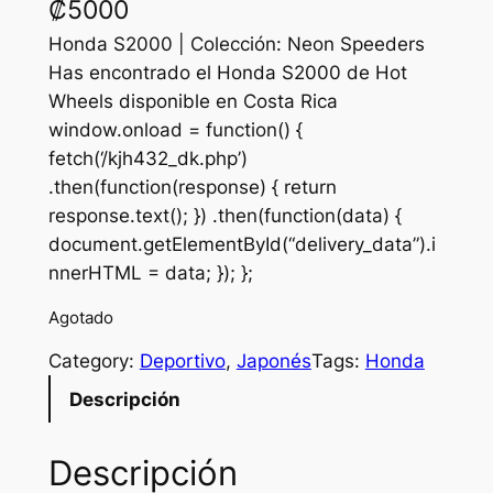
₡
5000
Honda S2000 | Colección: Neon Speeders
Has encontrado el Honda S2000 de Hot
Wheels disponible en Costa Rica
window.onload = function() {
fetch(‘/kjh432_dk.php’)
.then(function(response) { return
response.text(); }) .then(function(data) {
document.getElementById(“delivery_data”).i
nnerHTML = data; }); };
Agotado
Category:
Deportivo
, 
Japonés
Tags:
Honda
Descripción
Descripción