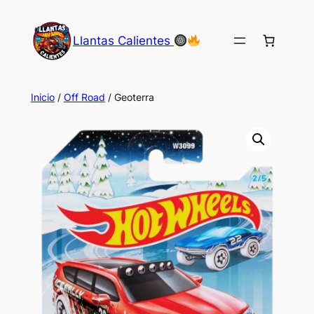
Saltar
al
Llantas Calientes
contenido
Inicio
/
Off Road
/ Geoterra