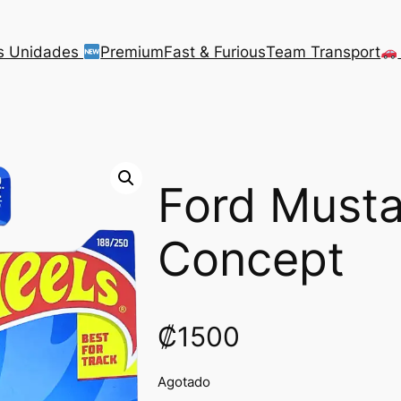
s Unidades
Premium
Fast & Furious
Team Transport
Ford Must
Concept
₡
1500
Agotado