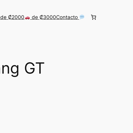
de ₡2000
de ₡3000
Contacto
ang GT