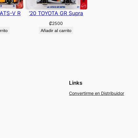
 ATS-V R
’20 TOYOTA GR Supra
₡
2500
rrito
Añadir al carrito
Links
Convertirme en Distribuidor