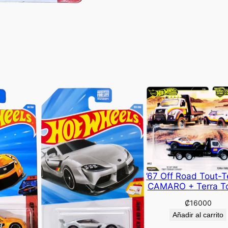
’67 Off Road Tout-T
CAMARO + Terra T
₡
16000
Añadir al carrito