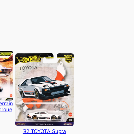
errain
orque
’82 TOYOTA Supra