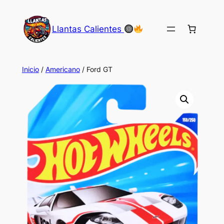
Saltar
al
Llantas Calientes
contenido
Inicio
/
Americano
/ Ford GT