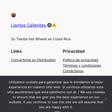
Llantas Calientes
Su Tienda Hot Wheels en Costa Rica
Links
Privacidad
Convertirme en Distribuidor
Política de privacidad
Términos y condiciones
Contáctanos
Social
Utilizamos cookies para garantizar que le brindamos la mejor
experiencia en nuestro sitio web. Si continúa utilizando este
Facebook
sitio asumiremos que está satisfecho con él. / We use cookies
Instagram
to ensure that we give you the best experience on our
TikTok
website. If you continue to use this site we will assume that
you are happy with it.