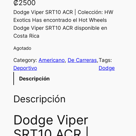
₡
2500
Dodge Viper SRT10 ACR | Colección: HW
Exotics Has encontrado el Hot Wheels
Dodge Viper SRT10 ACR disponible en
Costa Rica
Agotado
Category:
Americano
, 
De Carreras
, 
Tags:
Deportivo
Dodge
Descripción
Descripción
Dodge Viper
SRT10 ACR |