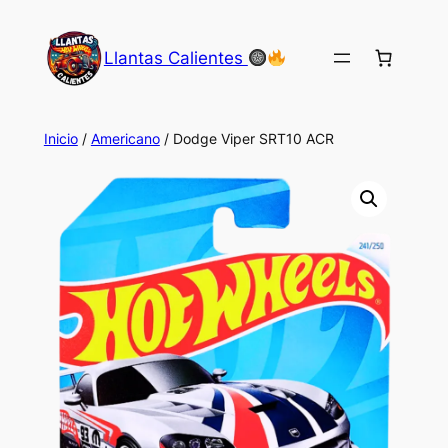
Saltar
al
Llantas Calientes
contenido
Inicio
/
Americano
/ Dodge Viper SRT10 ACR