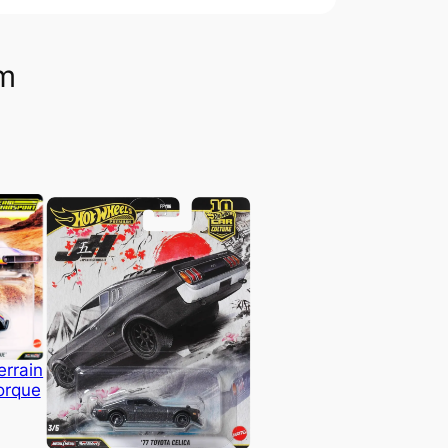
om
errain
orque