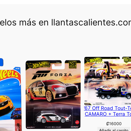
los más en llantascalientes.c
’67 Off Road Tout-T
CAMARO + Terra T
₡
16000
Añadir al carrito