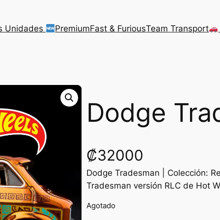
s Unidades
Premium
Fast & Furious
Team Transport
Dodge Tra
₡
32000
Dodge Tradesman | Colección: Re
Tradesman versión RLC de Hot Wh
Agotado