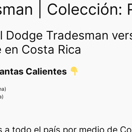
man | Colección: 
l Dodge Tradesman ver
 en Costa Rica
lantas Calientes
na)
a)
 a todo el país por medio de C