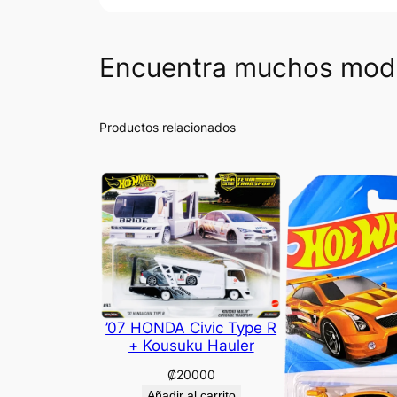
Encuentra muchos mode
Productos relacionados
’07 HONDA Civic Type R
+ Kousuku Hauler
₡
20000
Añadir al carrito