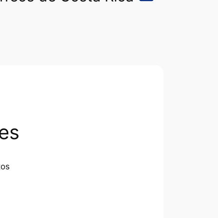
es
tos