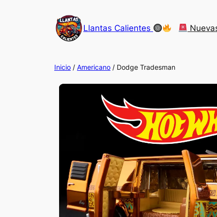
Saltar
al
Llantas Calientes
Nueva
contenido
Inicio
/
Americano
/ Dodge Tradesman