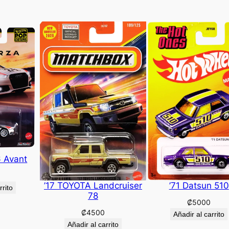
6 Avant
’17 TOYOTA Landcruiser
’71 Datsun 510
rrito
78
₡
5000
₡
4500
Añadir al carrito
Añadir al carrito