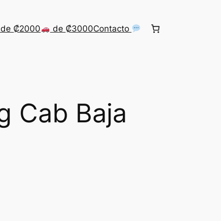
de ₡2000
de ₡3000
Contacto
g Cab Baja