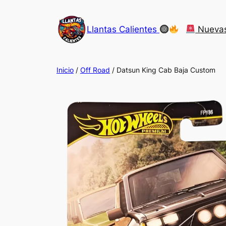
Saltar
al
Llantas Calientes
Nueva
contenido
Inicio
/
Off Road
/ Datsun King Cab Baja Custom