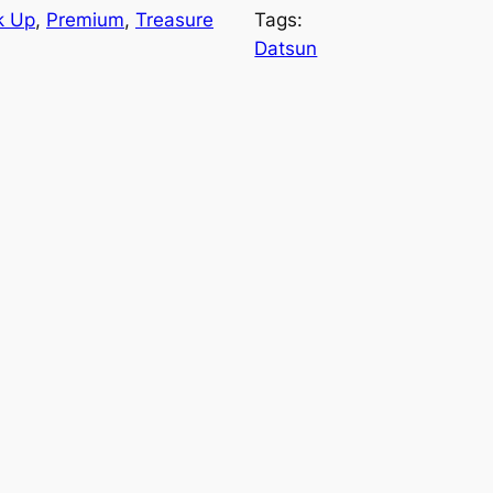
k Up
, 
Premium
, 
Treasure
Tags:
Datsun