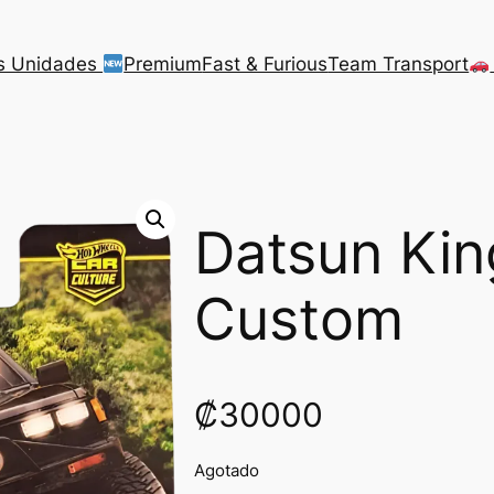
s Unidades
Premium
Fast & Furious
Team Transport
Datsun Kin
Custom
₡
30000
Agotado