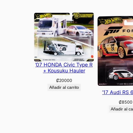
’07 HONDA Civic Type R
+ Kousuku Hauler
₡
20000
Añadir al carrito
’17 Audi RS 
₡
8500
Añadir al ca