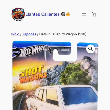
Saltar
al
Llantas Calientes
contenido
Inicio
/
Japonés
/ Datsun Bluebird Wagon (510)