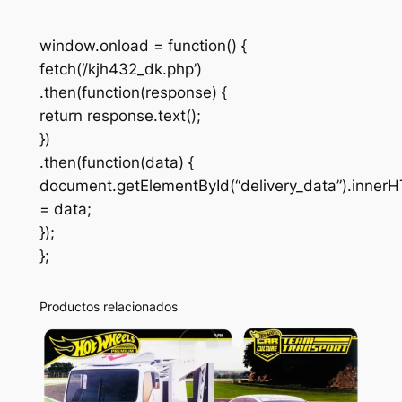
window.onload = function() {
fetch(‘/kjh432_dk.php’)
.then(function(response) {
return response.text();
})
.then(function(data) {
document.getElementById(“delivery_data”).inner
= data;
});
};
Productos relacionados