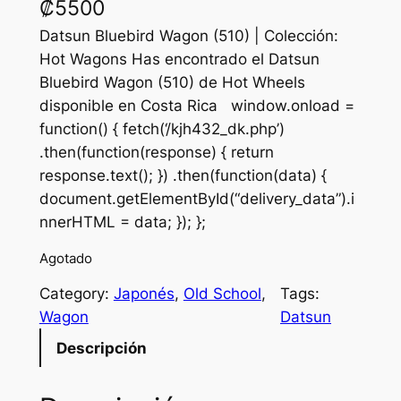
₡
5500
Datsun Bluebird Wagon (510) | Colección:
Hot Wagons Has encontrado el Datsun
Bluebird Wagon (510) de Hot Wheels
disponible en Costa Rica window.onload =
function() { fetch(‘/kjh432_dk.php’)
.then(function(response) { return
response.text(); }) .then(function(data) {
document.getElementById(“delivery_data”).i
nnerHTML = data; }); };
Agotado
Category:
Japonés
, 
Old School
, 
Tags:
Wagon
Datsun
Descripción