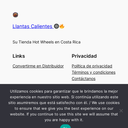
Llantas Calientes
Su Tienda Hot Wheels en Costa Rica
Links
Privacidad
Convertirme en Distribuidor
Política de privacidad
Términos y condiciones
Contáctanos
Social
Utilizamos cookies para garantizar que le brindamos la mejor
experiencia en nuestro sitio web. Si continúa utilizando este
Facebook
sitio asumiremos que está satisfecho con él. / We use cookies
Instagram
to ensure that we give you the best experience on our
TikTok
website. If you continue to use this site we will assume that
you are happy with it.