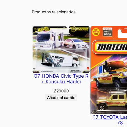
Productos relacionados
’07 HONDA Civic Type R
+ Kousuku Hauler
₡
20000
Añadir al carrito
’17 TOYOTA La
78