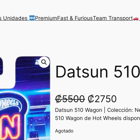
s Unidades
Premium
Fast & Furious
Team Transport
Datsun 51
O
C
₡
5500
₡
2750
Datsun 510 Wagon | Colección: N
r
u
510 Wagon de Hot Wheels dispon
i
r
Agotado