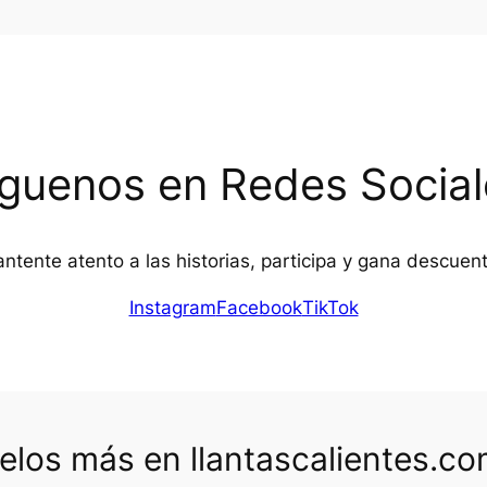
íguenos en Redes Social
ntente atento a las historias, participa y gana descuen
Instagram
Facebook
TikTok
los más en llantascalientes.c