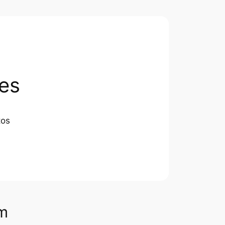
es
tos
om