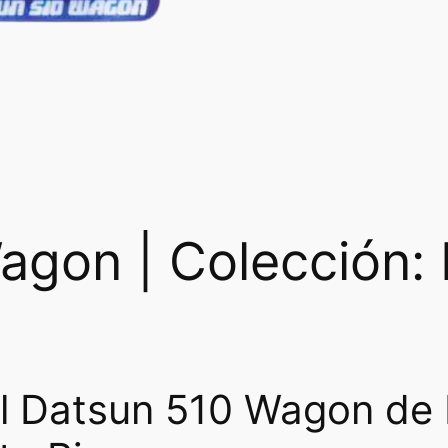
w
s
a
:
s
₡
:
2
₡
7
5
5
agon | Colección:
5
0
0
.
0
l Datsun 510 Wagon de
.