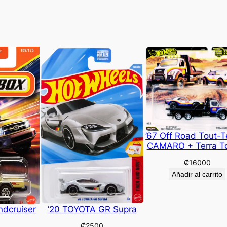
’67 Off Road Tout-T
CAMARO + Terra T
₡
16000
Añadir al carrito
ndcruiser
’20 TOYOTA GR Supra
₡
2500