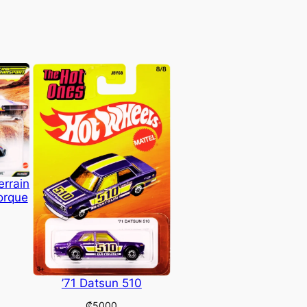
errain
orque
’71 Datsun 510
₡
5000