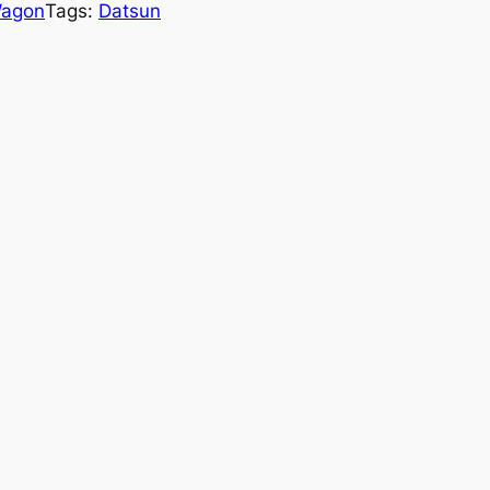
agon
Tags:
Datsun