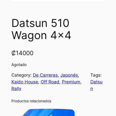
Datsun 510
Wagon 4×4
₡
14000
Agotado
Category:
De Carreras
, 
Japonés
, 
Tags:
Kaido House
, 
Off Road
, 
Premium
, 
Datsu
Rally
n
Productos relacionados