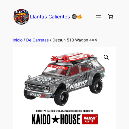
Saltar
al
Llantas Calientes
contenido
Inicio
/
De Carreras
/ Datsun 510 Wagon 4×4