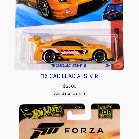
’16 CADILLAC ATS-V R
₡
2500
Añadir al carrito