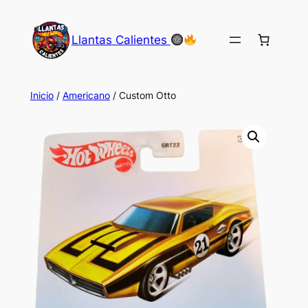
Saltar
al
Llantas Calientes
contenido
Inicio
/
Americano
/ Custom Otto