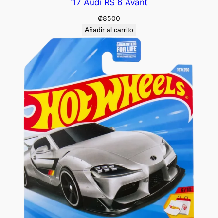
’17 Audi RS 6 Avant
₡
8500
Añadir al carrito