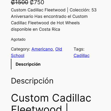
O
C
₡
1500
₡
750
r
u
Custom Cadillac Fleetwood | Colección: 53
Aniversario Has encontrado el Custom
i
r
Cadillac Fleetwood de Hot Wheels
g
r
disponible en Costa Rica
i
e
Agotado
n
n
Category:
Americano
, 
Old
Tags:
a
t
School
Cadillac
l
p
Descripción
p
r
Descripción
r
i
i
c
Custom Cadillac
c
e
e
i
Fleetwood |