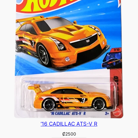
’16 CADILLAC ATS-V R
₡
2500