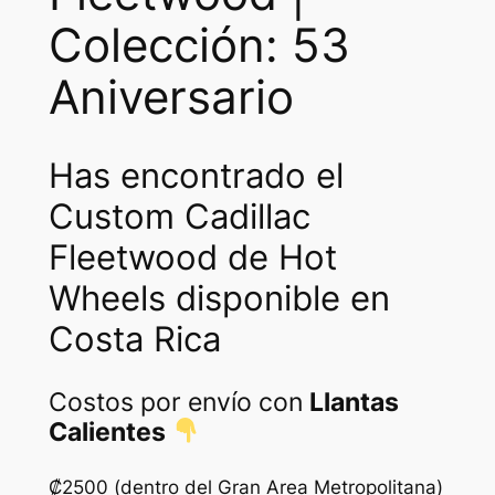
w
s
Colección: 53
a
:
Aniversario
s
₡
:
7
Has encontrado el
₡
5
1
0
Custom Cadillac
5
.
Fleetwood de Hot
0
Wheels disponible en
0
Costa Rica
.
Costos por envío con
Llantas
Calientes
₡2500 (dentro del Gran Area Metropolitana)