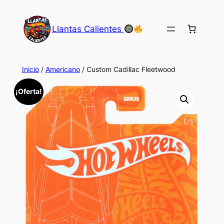
Saltar
al
Llantas Calientes
contenido
Inicio
/
Americano
/ Custom Cadillac Fleetwood
¡Oferta!