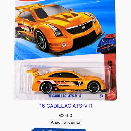
’16 CADILLAC ATS-V R
₡
2500
Añadir al carrito