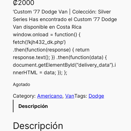
₡
2000
‘Custom ’77 Dodge Van | Colección: Silver
Series Has encontrado el Custom ’77 Dodge
Van disponible en Costa Rica
window.onload = function() {
fetch(‘/kjh432_dk.php’)
.then(function(response) { return
response.text(); }) .then(function(data) {
document.getElementById(“delivery_data”).i
nnerHTML = data; }); };
Agotado
Category:
Americano
, 
Van
Tags:
Dodge
Descripción
Descripción