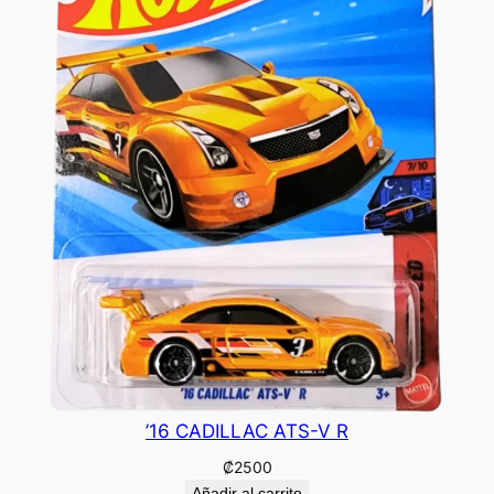
’16 CADILLAC ATS-V R
₡
2500
Añadir al carrito