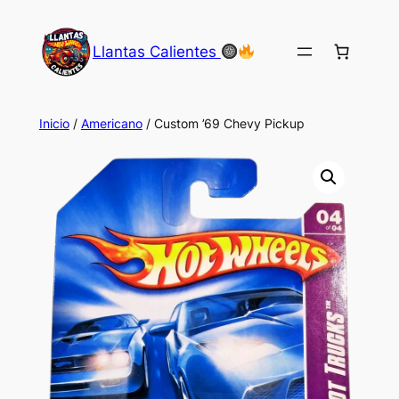
Saltar
al
Llantas Calientes
contenido
Inicio
/
Americano
/ Custom ’69 Chevy Pickup