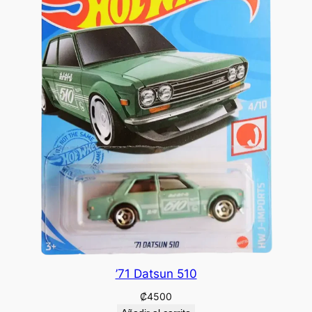
’71 Datsun 510
₡
4500