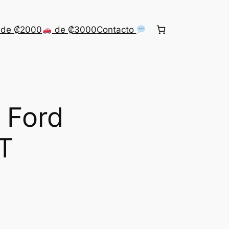
de ₡2000
de ₡3000
Contacto
 Ford
T