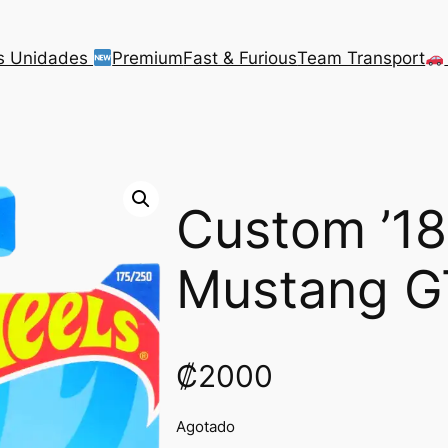
s Unidades
Premium
Fast & Furious
Team Transport
Custom ’18
Mustang G
₡
2000
Agotado