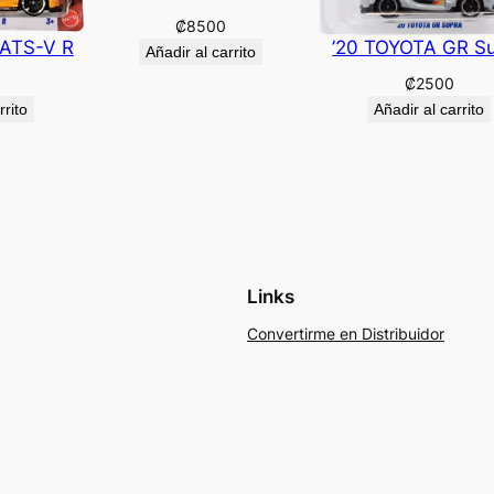
₡
8500
 ATS-V R
’20 TOYOTA GR S
Añadir al carrito
₡
2500
rrito
Añadir al carrito
Links
Convertirme en Distribuidor