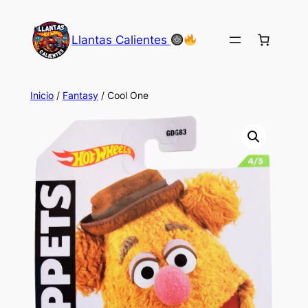
Saltar
al
Llantas Calientes
contenido
Inicio
/
Fantasy
/ Cool One