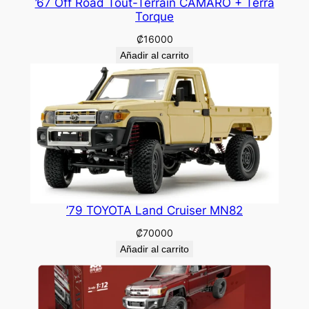
’67 Off Road Tout-Terrain CAMARO + Terra
Torque
₡
16000
Añadir al carrito
’79 TOYOTA Land Cruiser MN82
₡
70000
Añadir al carrito