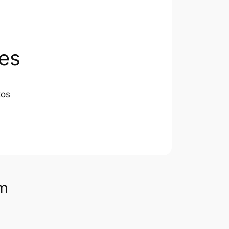
es
tos
om