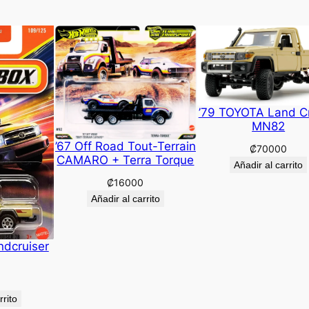
’79 TOYOTA Land Cr
MN82
’67 Off Road Tout-Terrain
₡
70000
CAMARO + Terra Torque
Añadir al carrito
₡
16000
Añadir al carrito
ndcruiser
rrito