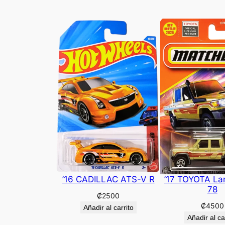
’16 CADILLAC ATS-V R
’17 TOYOTA La
78
₡
2500
₡
4500
Añadir al carrito
Añadir al ca