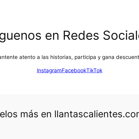
íguenos en Redes Social
ntente atento a las historias, participa y gana descuen
Instagram
Facebook
TikTok
los más en llantascalientes.c