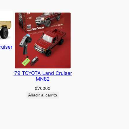
uiser
’79 TOYOTA Land Cruiser
MN82
₡
70000
Añadir al carrito