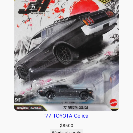
’77 TOYOTA Celica
₡
8500
Añadir al carrito