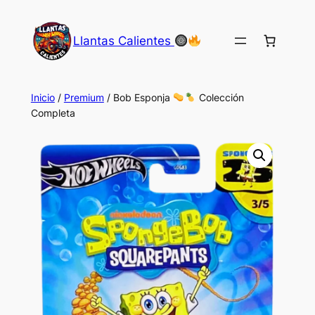
Saltar
al
Llantas Calientes
contenido
Inicio
/
Premium
/ Bob Esponja
Colección
Completa